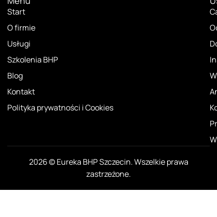
Menu
U
Start
C
O firmie
O
Usługi
D
Szkolenia BHP
I
Blog
Ws
Kontakt
An
Polityka prywatności i Cookies
K
Pr
W
2026 © Eureka BHP Szczecin. Wszelkie prawa
zastrzeżone.