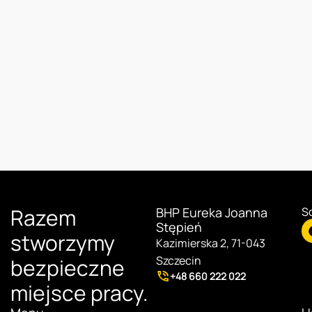
Razem
BHP Eureka Joanna
S
Stępień
stworzymy
Kazimierska 2, 71-043
Szczecin
bezpieczne
+48 660 222 022
miejsce pracy.