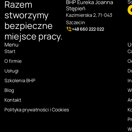
Razem
BHP Eureka Joanna
S
Stępień
stworzymy
Kazimierska 2, 71-043
Szczecin
bezpieczne
+48 660 222 022
miejsce pracy.
Menu
U
Start
C
O firmie
O
Usługi
D
Szkolenia BHP
I
Blog
Ws
Kontakt
An
Polityka prywatności i Cookies
K
Pr
W